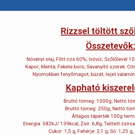
Rizzsel töltött sző
Összetevők
Növényi olaj, Főtt rizs 60%; Ivóvíz; Szőlőlevél 1
Kapor; Menta; Fekete bors; Savanyító szerek: Cit
Nyomokban fenyőmagot, búzát, tejet valamint
​Kapható kiszere
Bruttó tömeg: 1000g; Nettó t
Bruttó tömeg: 250g; Nettó tö
Átlagos tápérték 100g term
Energia: 582kJ/ 139kcal, Zsír: 6,8g, Telített zsírs
Cukor: 1,5 g, Fehérje: 2,1 g, Só: 1,25 g,