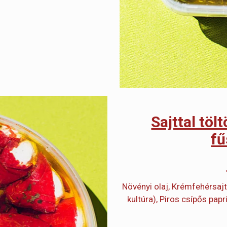
Sajttal töl
fű
Növényi olaj, Krémfehérsajt
kultúra), Piros csípős pap