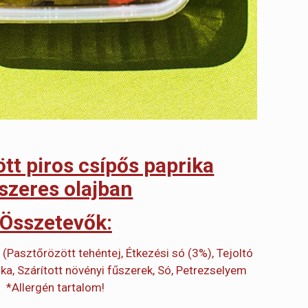
tött piros csípős paprika
szeres olajban
Összetevők:
 (Pasztőrözött tehéntej, Étkezési só (3%), Tejoltó
rika, Szárított növényi fűszerek, Só, Petrezselyem
*Allergén tartalom!​