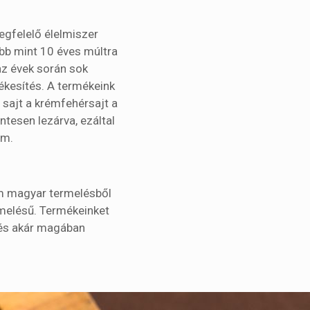
egfelelő élelmiszer
bb mint 10 éves múltra
 az évek során sok
ékesítés. A termékeink
 sajt a krémfehérsajt a
tesen lezárva, ezáltal
em.
em magyar termelésből
rmelésű. Termékeinket
z és akár magában