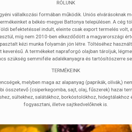
RÓLUNK
yéni vállalkozási formában működik. Uniós elvárásoknak m
ermékeinket a békés-megyei Battonya településen. A cég tö
lföldi befektetéssel indult, eleinte csak export termelés volt,
esztül, míg nem 2010-ben elkezdődött a magyarországi ért
apasztalt kézi munka folyamán jön létre. Töltéséhez használt
t keverésű. A termékeket napraforgó olajban tároljuk, légmen
ncs szükség semmiféle adalékanyagra és tartósítószerre s
TERMÉKEINK
yencségek, melyben maga az alapanyag (paprikák, olívák,) n
bi összetevő (csiperkegomba, sajt, olaj, fűszerek) hazai te
zéshez, sültekhez, salátákhoz, borkóstolókhoz, hidegtálakho
fogyasztani, illetve sajtkedvelőknek is.