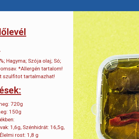
lőlevél
:
0%; Hagyma; Szója olaj; Só;
romsav. *Allergén tartalom!
 szulfitot tartalmazhat!
lések:
ömeg: 720g
meg: 150g
ékben:
avak: 1,6g, Szénhidrát: 16,5g,
 Élelmi rost: 1,8 g