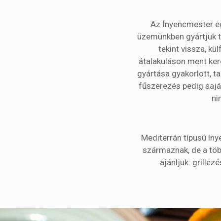
Az Ínyencmester eg
üzemünkben gyártjuk t
tekint vissza, kü
átalakuláson ment ker
gyártása gyakorlott, t
fűszerezés pedig sajá
ni
Mediterrán típusú ín
származnak, de a töb
ajánljuk: grille